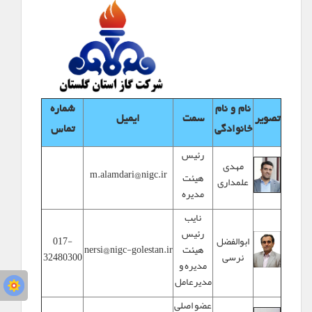
نام و نام
شماره
تصویر
سمت
ایمیل
خانوادگی
تماس
رئیس
مهدی
m.alamdari@nigc.ir
هیئت
علمداری
مدیره
نایب
رئیس
ابوالفضل
017-
هیئت
nersi@nigc-golestan.ir
نرسی
32480300
مدیره و
مدیرعامل
عضو اصلی