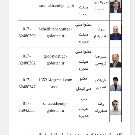
محی الدین
m.mofakhami@nigc.ir
هیئت
مفخمی
مدیره
عضو اصلی
بهرام
bkhalilitabar@nigc-
017-
هیئت
خلیلی تبار
golestan.ir
32480390
مدیره
عضو اصلی
علیرضا
groosy@nigc-
017-
هیئت
گروسی
golestan.ir
32480362
مدیره
عضو
علی اکبر
@gmail.com
135214
017-
اسدی
asadi
32480347
علی البدل
دبیر
رضا
rsafarzad@nigc-
017-
هیئت
صفرزاد
golestan.ir
15942335
مدیره
کلمات کلیدی:
اعضاي هيئت مديره شرکت گاز استان گلستان