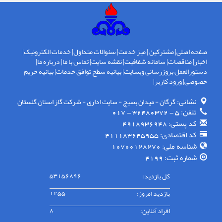
صفحه اصلی
|
مشترکین
|
میز خدمت
|
سئوالات متداول
|
خدمات الکترونیک
|
اخبار
|
مناقصات
|
سامانه شفافیت
|
نقشه سایت
|
تماس با ما
|
درباره ما
|
دستورالعمل بروزرسانی وبسایت
|
بیانیه سطح توافق خدمات
|
بیانیه حریم
خصوصی
|
ورود کاربر
|
نشانی:
گرگان - ميدان بسيج - سايت اداری - شركت گاز استان گلستان
تلفن:
5 - 32480372 - 017
کد پستی:
4918936948
کد اقتصادی:
411183645955
شناسه ملی:
10700128270
شماره ثبت:
4199
کل بازدید:
53156896
بازدید امروز:
1255
افراد آنلاین:
8