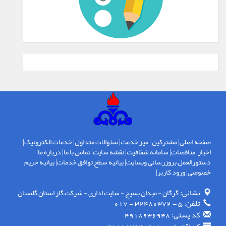
صفحه اصلی
|
مشترکین
|
میز خدمت
|
سئوالات متداول
|
خدمات الکترونیک
|
اخبار
|
مناقصات
|
سامانه شفافیت
|
نقشه سایت
|
تماس با ما
|
درباره ما
|
دستورالعمل بروزرسانی وبسایت
|
بیانیه سطح توافق خدمات
|
بیانیه حریم
خصوصی
|
ورود کاربر
|
نشانی:
گرگان - ميدان بسيج - سايت اداری - شركت گاز استان گلستان
تلفن:
5 - 32480372 - 017
کد پستی:
4918936948