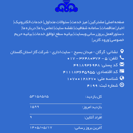
صفحه اصلی
|
مشترکین
|
میز خدمت
|
سئوالات متداول
|
خدمات الکترونیک
|
اخبار
|
مناقصات
|
سامانه شفافیت
|
نقشه سایت
|
تماس با ما
|
درباره ما
|
دستورالعمل بروزرسانی وبسایت
|
بیانیه سطح توافق خدمات
|
بیانیه حریم
خصوصی
|
ورود کاربر
|
نشانی:
گرگان - ميدان بسيج - سايت اداری - شركت گاز استان گلستان
تلفن:
5 - 32480372 - 017
کد پستی:
4918936948
کد اقتصادی:
411183645955
شناسه ملی:
10700128270
شماره ثبت:
4199
کل بازدید:
53158585
بازدید امروز:
1599
افراد آنلاین:
9
آخرین بروز رسانی:
1405/05/17