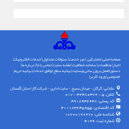
صفحه اصلی
|
مشترکین
|
میز خدمت
|
سئوالات متداول
|
خدمات الکترونیک
|
اخبار
|
مناقصات
|
سامانه شفافیت
|
نقشه سایت
|
تماس با ما
|
درباره ما
|
دستورالعمل بروزرسانی وبسایت
|
بیانیه سطح توافق خدمات
|
بیانیه حریم
خصوصی
|
ورود کاربر
|
نشانی:
گرگان - ميدان بسيج - سايت اداری - شركت گاز استان گلستان
تلفن:
5 - 32480372 - 017
کد پستی:
4918936948
کد اقتصادی:
411183645955
شناسه ملی:
10700128270
شماره ثبت:
4199