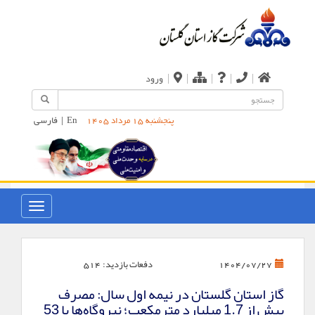
|
|
|
|
|
ورود
En
|
فارسی
پنجشنبه 15 مرداد 1405
دفعات بازدید:
514
1404/07/27
گاز استان گلستان در نیمه اول سال: مصرف
بیش از 1.7 میلیارد مترمکعب؛ نیروگاه‌ها با 53